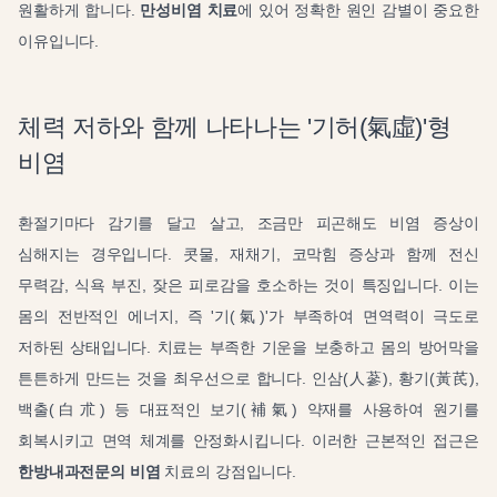
원활하게 합니다.
만성비염 치료
에 있어 정확한 원인 감별이 중요한
이유입니다.
체력 저하와 함께 나타나는 '기허(氣虛)'형
비염
환절기마다 감기를 달고 살고, 조금만 피곤해도 비염 증상이
심해지는 경우입니다. 콧물, 재채기, 코막힘 증상과 함께 전신
무력감, 식욕 부진, 잦은 피로감을 호소하는 것이 특징입니다. 이는
몸의 전반적인 에너지, 즉 '기(氣)'가 부족하여 면역력이 극도로
저하된 상태입니다. 치료는 부족한 기운을 보충하고 몸의 방어막을
튼튼하게 만드는 것을 최우선으로 합니다. 인삼(人蔘), 황기(黃芪),
백출(白朮) 등 대표적인 보기(補氣) 약재를 사용하여 원기를
회복시키고 면역 체계를 안정화시킵니다. 이러한 근본적인 접근은
한방내과전문의 비염
치료의 강점입니다.