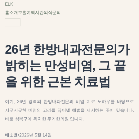
ELK
홈
소개
호흡
여백
시간
의식
문의
26년 한방내과전문의가
밝히는 만성비염, 그 끝
을 위한 근본 치료법
여기, 26년 경력의 한방내과전문의 비염 치료 노하우를 바탕으로
지긋지긋한 비염의 고리를 끊어낼 해법을 제시하는 곳이 있습니다.
바로 성북구에 위치한 두기한의원 입니다.
배소율
•
2026년 5월 14일