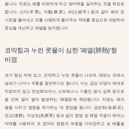
봅니다. 치료는 폐를 따뜻하게 하고 방어력을 길러주는 것을 목표로
합니다. 신이(辛夷), 마황(麻黃), 세신(細辛) 등과 같이 폐의 찬
기운을 몰아내고 코를 시원하게 뚫어주는 약재를 중심으로 처방하여
증상을 개선하고 재발을 방지합니다.
코막힘과 누런 콧물이 심한 '폐열(肺熱)'형
비염
코가 항상 막혀 있고, 끈적하고 누런 콧물이 나오며, 때로는 코에서
냄새가 나거나 두통을 동반하기도 합니다. 이는 급성 비염이 제대로
치료되지 않고 만성화되거나, 스트레스나 기름진 음식 섭취 등으로
몸 안에 열이 쌓여 발생하는 '폐열증'에 해당합니다. 치료는 폐의
열을 식히고 염증을 제거하는 데 중점을 둡니다. 금은화(金銀花),
연교(連翹), 어성초(魚腥草) 등과 같이 항염 및 해열 작용이 뛰어난
약재를 사용하여 코 점막의 염증과 부종을 가라앉히고 농 배출을