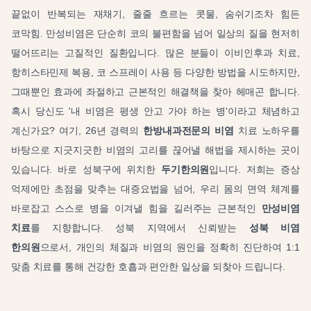
끝없이 반복되는 재채기, 줄줄 흐르는 콧물, 숨쉬기조차 힘든
코막힘. 만성비염은 단순히 코의 불편함을 넘어 일상의 질을 현저히
떨어뜨리는 고질적인 질환입니다. 많은 분들이 이비인후과 치료,
항히스타민제 복용, 코 스프레이 사용 등 다양한 방법을 시도하지만,
그때뿐인 효과에 좌절하고 근본적인 해결책을 찾아 헤매곤 합니다.
혹시 당신도 '내 비염은 평생 안고 가야 하는 병'이라고 체념하고
계신가요? 여기, 26년 경력의
한방내과전문의 비염
치료 노하우를
바탕으로 지긋지긋한 비염의 고리를 끊어낼 해법을 제시하는 곳이
있습니다. 바로 성북구에 위치한
두기한의원
입니다. 저희는 증상
억제에만 초점을 맞추는 대증요법을 넘어, 우리 몸의 면역 체계를
바로잡고 스스로 병을 이겨낼 힘을 길러주는 근본적인
만성비염
치료
를 지향합니다. 성북 지역에서 신뢰받는
성북 비염
한의원
으로서, 개인의 체질과 비염의 원인을 정확히 진단하여 1:1
맞춤 치료를 통해 건강한 호흡과 편안한 일상을 되찾아 드립니다.