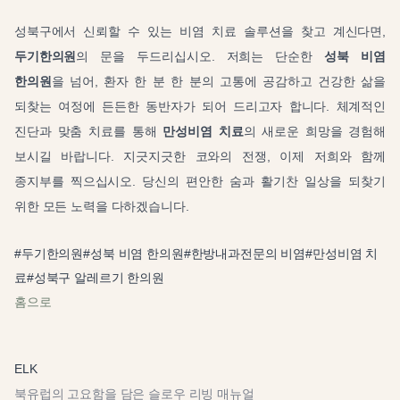
성북구에서 신뢰할 수 있는 비염 치료 솔루션을 찾고 계신다면,
두기한의원
의 문을 두드리십시오. 저희는 단순한
성북 비염
한의원
을 넘어, 환자 한 분 한 분의 고통에 공감하고 건강한 삶을
되찾는 여정에 든든한 동반자가 되어 드리고자 합니다. 체계적인
진단과 맞춤 치료를 통해
만성비염 치료
의 새로운 희망을 경험해
보시길 바랍니다. 지긋지긋한 코와의 전쟁, 이제 저희와 함께
종지부를 찍으십시오. 당신의 편안한 숨과 활기찬 일상을 되찾기
위한 모든 노력을 다하겠습니다.
#
두기한의원
#
성북 비염 한의원
#
한방내과전문의 비염
#
만성비염 치
료
#
성북구 알레르기 한의원
홈으로
ELK
북유럽의 고요함을 담은 슬로우 리빙 매뉴얼