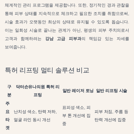
체계적인 관리 프로그램을 제공합니다. 또한, 정기적인 경과 관찰을
통해 피부 상태를 지속적으로 체크하고 필요한 조치를 취함으로써,
시술 효과가 오랫동안 최상의 상태로 유지될 수 있도록 돕습니다.
이는 일회성 시술로 끝나는 관계가 아닌, 평생의 피부 주치의로서
고객과 함께하려는
강남 고급 피부과
의 책임감 있는 자세를
보여줍니다.
특허 리프팅 멀티 솔루션 비교
구
닥터손유나의원 특허 리
일반 레이저 토닝
일반 리프팅 시술
분
프팅
주
표피성 색소, 피
요
난치성 색소, 탄력 저하,
피부 처짐, 주름 등
부 톤 개선에 집
타
얼굴 라인 동시 개선
탄력 개선에 집중
중
겟