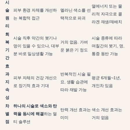
시
열에너지 또는 물
술
피부 환경 자체를 개선하
멜라닌 색소를 선
리적 자극으로 콜
원
는 복합적 접근
택적으로 파괴
라겐 재생/재배치
리
회
시술 직후 약간의 붓기나
시술 종류에 따라
복
거의 없음. 가벼
멍이 있을 수 있으나, 대부
며칠간의 붓기, 멍,
기
운 붉은 기 정도
분 바로 일상생활 가능
통증 동반 가능
간
효
과
반복적인 시술 필
피부 자체의 건강 개선으
평균 6개월~1년,
지
요, 생활 습관에
로 장기적 효과 기대
개인차 있음
속
따라 재발 가능
성
차
하나의 시술로 색소와 탄
탄력 개선 효과는
색소 개선 효과는
별
력을 동시에 해결
하는 멀
미미
거의 없음
점
티 솔루션