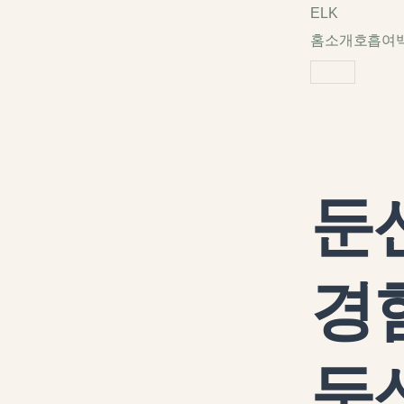
ELK
홈
소개
호흡
여
둔
경
둔