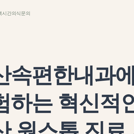
백
시간
의식
문의
산속편한내과
험하는 혁신적
산 원스톱 진료