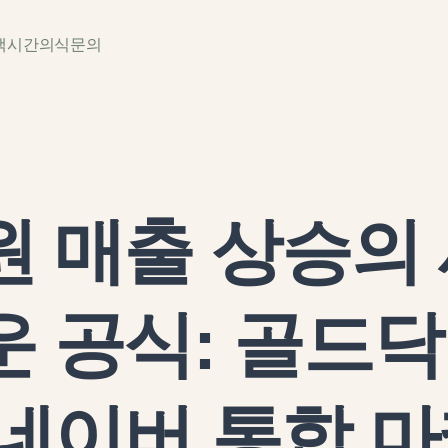
백
시간
의식
문의
원 매출 상승의
운 공식: 골드
 네이버 통합 