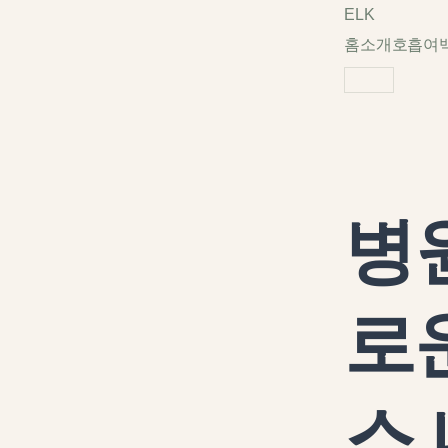
ELK
홈
소개
호흡
여
병
로
스