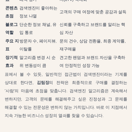
콘텐츠
검색엔진이 좋아하는
고객의 구매 여정에 맞춘 공감과 설득
초점
정보 나열
블로그
단순한 정보 채널, 유
신뢰를 구축하고 브랜드를 알리는 핵
역할
입 통로
심 자산
주요 지
방문자 수, 페이지뷰,
문의 건수, 상담 전환율, 최종 계약률,
표
이탈률
재구매율
장기적
알고리즘 변경 시 순
견고한 팬덤과 브랜드 자산을 구축하
효과
위 변동성이 큼
여 안정적인 성장 가능
표에서 볼 수 있듯, 일반적인 접근법이 검색엔진이라는 기계를
상대로 한다면,
김팀장
의 전략은 최종적으로 구매를 결정하는
'사람'의 마음에 초점을 맞춥니다. 검색엔진 알고리즘은 계속해서
변하지만, 고객의 문제를 해결해주고 싶은 진정성과 그 문제를
해결할 수 있는 전문성은 변하지 않는 가치입니다. 바로 이 지점에서
지속 가능한 비즈니스 성장의 열쇠를 찾을 수 있습니다.