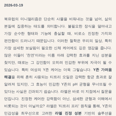
2026-03-19
북유럽의 미니멀리즘은 단순히 사물을 비워내는 것을 넘어, 삶의
본질에 집중하는 태도를 의미합니다. 불필요한 장식을 덜어내고
가장 순수한 형태와 기능에 충실할 때, 비로소 진정한 가치와
편안함이 드러나기 때문입니다. 이러한 철학은 우리의 일상, 특히
가장 섬세한 보살핌이 필요한 신체 케어에도 깊은 영감을 줍니다.
많은 이들이 '천연'이라는 이름 아래 강력한 효과를 지닌 성분을
찾지만, 때로는 그 강인함이 오히려 민감한 부위에 자극이 될 수
있습니다. 특히 여성의 Y존 케어는 더욱 그렇습니다.
Y존 가려움
해결
을 위해 흔히 사용되는 티트리 오일은 강력한 항균 효과로 잘
알려져 있지만, 그 효능이 민감한 Y존의 pH 균형을 무너뜨릴 수
있다는 사실은 간과되기 쉽습니다. 라엘은 바로 이 지점에서 질문을
던집니다. 진정한 케어란 강력함이 아닌, 섬세한 균형과 이해에서
비롯되는 것이 아닐까요? 라엘은 '티트리 프리' 원칙을 통해, Y존의
민감성을 최우선으로 고려한
라엘 진정 성분
기반의 솔루션을