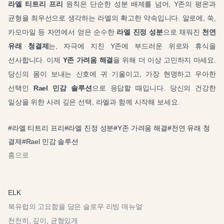
라엘 티트리 프리
원칙은 단순한 성분 배제를 넘어, Y존의 평온과
균형을 최우선으로 생각하는 라엘의 확고한 약속입니다. 알로에, 쑥,
카모마일 등 자연에서 얻은 순수한
라엘 진정 성분
으로 채워진
천연
유래 청결제
는, 자극에 지친 Y존에 부드러운 위로와 휴식을
선사합니다. 이제
Y존 가려움 해결
을 위해 더 이상 고민하지 마세요.
당신의 몸이 보내는 신호에 귀 기울이고, 가장 현명하고 우아한
선택인
Rael 민감 솔루션
으로 응답할 때입니다. 당신의 건강한
일상을 위한 사려 깊은 선택, 라엘과 함께 시작해 보세요.
#
라엘 티트리 프리
#
라엘 진정 성분
#
Y존 가려움 해결
#
천연 유래 청
결제
#
Rael 민감 솔루션
홈으로
ELK
북유럽의 고요함을 담은 슬로우 리빙 매뉴얼
천천히, 깊이, 균형있게