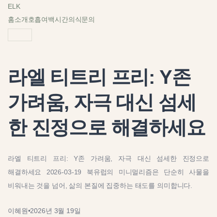
ELK
홈
소개
호흡
여백
시간
의식
문의
라엘 티트리 프리: Y존
가려움, 자극 대신 섬세
한 진정으로 해결하세요
라엘 티트리 프리: Y존 가려움, 자극 대신 섬세한 진정으로
해결하세요 2026-03-19 북유럽의 미니멀리즘은 단순히 사물을
비워내는 것을 넘어, 삶의 본질에 집중하는 태도를 의미합니다.
이혜원
•
2026년 3월 19일